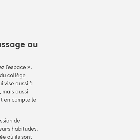
passage au
z l’espace ».
 du collège
i vise aussi à
, mais aussi
nt en compte le
ession de
leurs habitudes,
e où ils sont