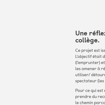
Une réfle
collège.
Ce projet est is
L’objectif était
(l’emprunter) et
les amener à ré
utiliser/ détou
spectateur (les
Pour ce qui est 
prendre du recu
le chemin parco