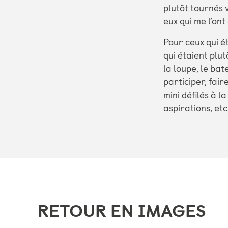
plutôt tournés v
eux qui me l’on
Pour ceux qui é
qui étaient plu
la loupe, le bat
participer, fair
mini défilés à l
aspirations, et
RETOUR EN IMAGES