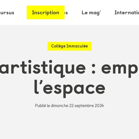
cursus
Les partenaires
Inscription
Le mag’
Internati
Collège Immaculée
artistique : em
l’espace
Publié le dimanche 22 septembre 2024