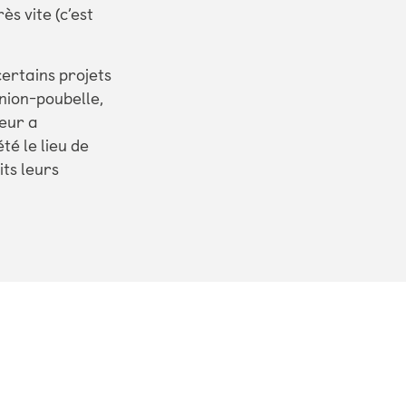
ès vite (c’est
certains projets
inion-poubelle,
teur a
té le lieu de
its leurs