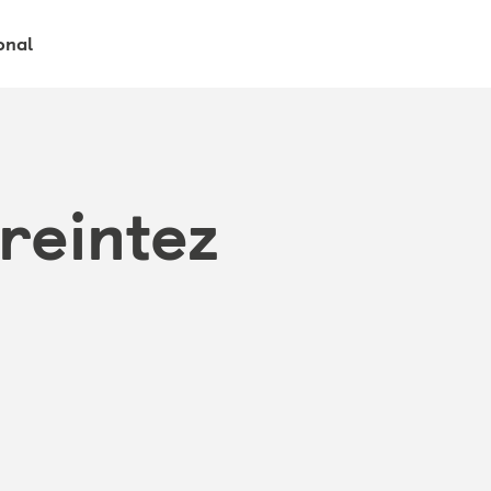
onal
preintez