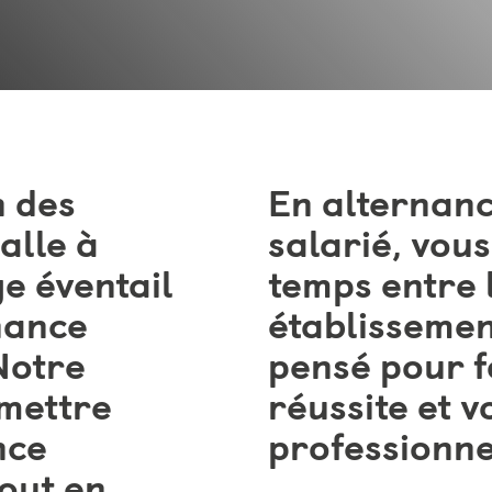
n des
En alternanc
alle à
salarié, vou
e éventail
temps entre 
nance
établissemen
Notre
pensé pour f
rmettre
réussite et 
nce
professionne
tout en