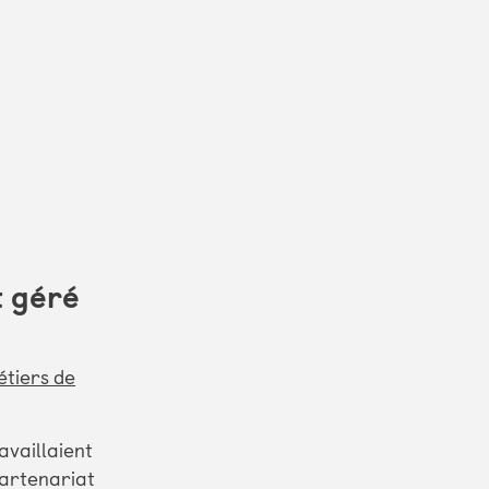
t géré
tiers de
availlaient
partenariat