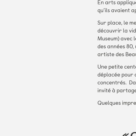
En arts appliqué
qu’ils avaient a
Sur place, le m
découvrir la vi
Museum) avec le
des années 80, 
artiste des Bea
Une petite cent
déplacée pour a
concentrés. Dan
invité à partag
Quelques impres
« 