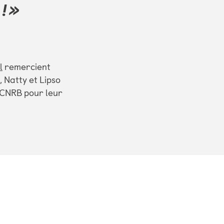
! »
l
remercient
 Natty et Lipso
 CCNRB pour leur