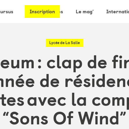
cursus
Les partenaires
Inscription
Le mag’
Internati
Lycée de La Salle
um : clap de fi
nnée de résiden
stes avec la co
“Sons Of Wind”