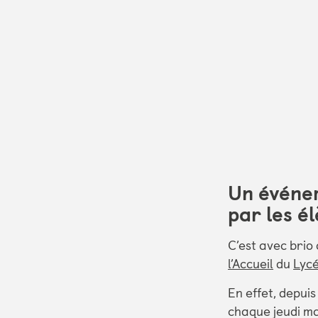
Un événe
par les é
C’est avec brio
l’Accueil
du
Lycé
En effet, depui
chaque jeudi ma