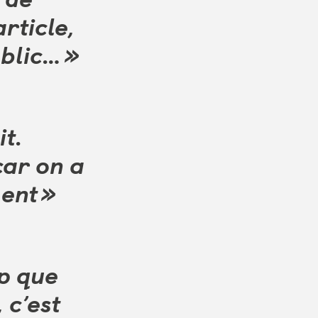
rticle,
ublic… »
it.
car on a
ment »
op que
 c’est