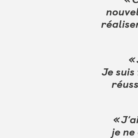
nouvel
réalise
« 
Je suis
réuss
« J’a
je ne