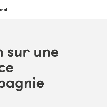
onal
n sur une
ce
mpagnie