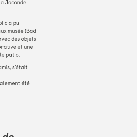
 la Joconde
lic a pu
faux musée (Bad
avec des objets
rative et une
le patio.
mis, s’était
galement été
.
 de