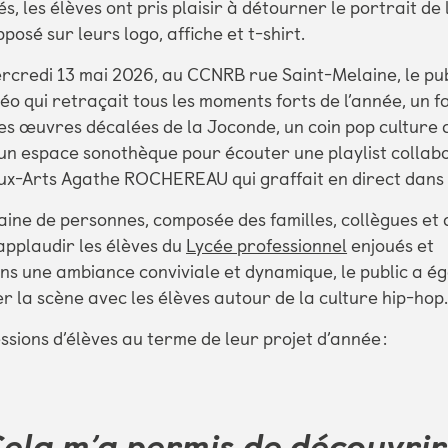
s, les élèves ont pris plaisir à détourner le portrait de
pposé sur leurs logo, affiche et t-shirt.
ercredi 13 mai 2026, au CCNRB rue Saint-Melaine, le pub
déo qui retraçait tous les moments forts de l’année, un 
s œuvres décalées de la Joconde, un coin pop culture 
un espace sonothèque pour écouter une playlist collabo
ux-Arts Agathe ROCHEREAU qui graffait en direct dans 
aine de personnes, composée des familles, collègues et a
pplaudir les élèves du
Lycée professionnel
enjoués et
s une ambiance conviviale et dynamique, le public a é
er la scène avec les élèves autour de la culture hip-hop
sions d’élèves au terme de leur projet d’année :
Cela m’a permis de découvrir