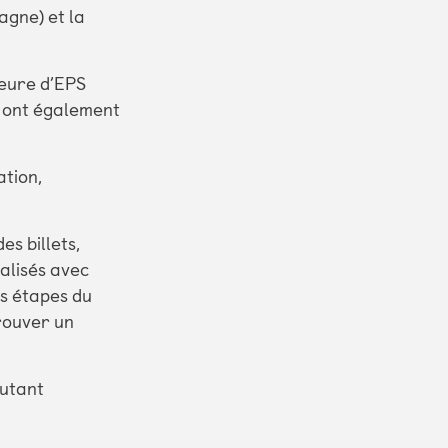
gne) et la
seure d’EPS
s ont également
ation,
es billets,
nalisés avec
es étapes du
trouver un
autant