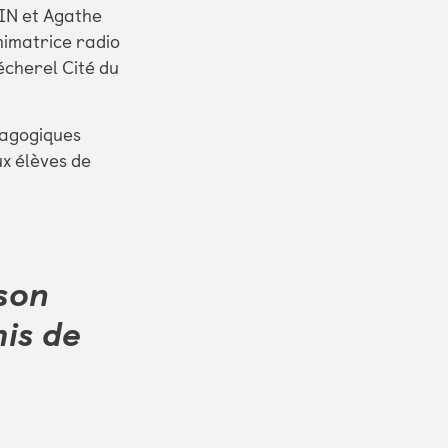
IN et Agathe
nimatrice radio
Bécherel Cité du
dagogiques
ux élèves de
 son
mis de