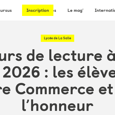
cursus
Les partenaires
Inscription
Le mag’
Internati
Lycée de La Salle
rs de lecture 
 2026 : les élèv
e Commerce et
l’honneur