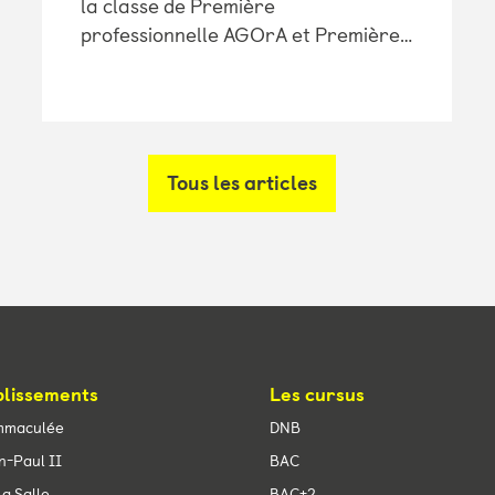
la classe de Première
professionnelle AGOrA et Première…
Tous les articles
blissements
Les cursus
mmaculée
DNB
n-Paul II
BAC
a Salle
BAC+2