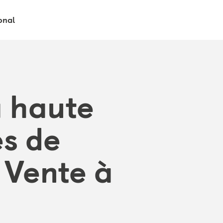
onal
à haute
es de
 Vente à