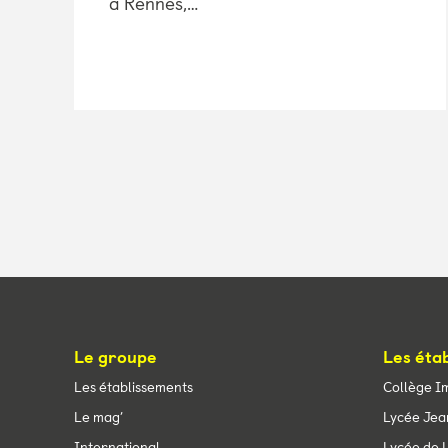
à Rennes,…
Le groupe
Les éta
Les établissements
Collège I
Le mag’
Lycée Jea
International
Lycée de L