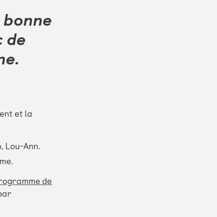
e bonne
c de
ne.
ent et la
o, Lou-Ann.
ime.
rogramme de
par