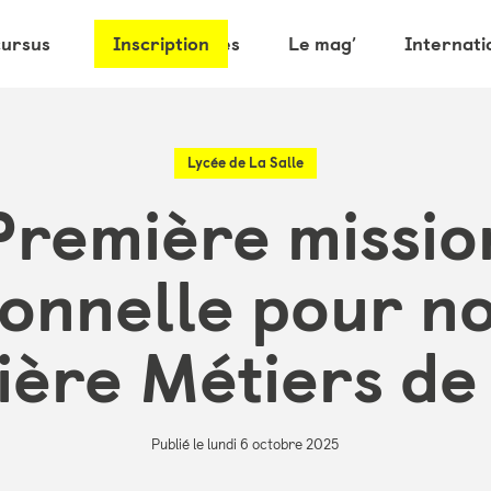
cursus
Les partenaires
Inscription
Le mag’
Internati
Lycée de La Salle
Première missio
ionnelle pour no
ère Métiers de 
Publié le lundi 6 octobre 2025