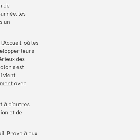
n de
ournée, les
s un
l’Accueil
, où les
velopper leurs
érieux des
alon s’est
i vient
sement
avec
t à d’autres
ion et de
ail. Bravo à eux