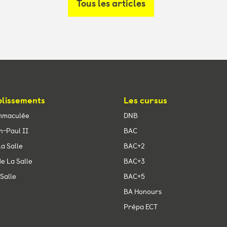
Tous les articles
blissements
Les cursus
mmaculée
DNB
n-Paul II
BAC
a Salle
BAC+2
e La Salle
BAC+3
Salle
BAC+5
BA Honours
Prépa ECT