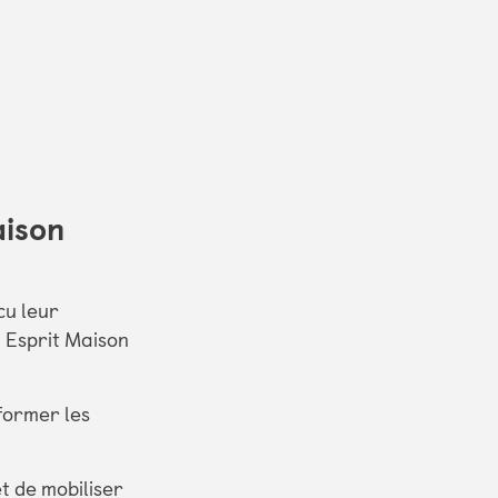
aison
cu leur
n Esprit Maison
nformer les
t de mobiliser