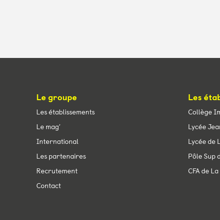
Le groupe
Les éta
Les établissements
Collège I
Le mag’
Lycée Jea
International
Lycée de L
Les partenaires
Pôle Sup d
Recrutement
CFA de La 
Contact