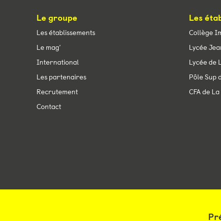
Le groupe
Les éta
Les établissements
Collège I
Le mag’
Lycée Jea
International
Lycée de L
Les partenaires
Pôle Sup d
Recrutement
CFA de La 
Contact
Mentions légales
Politique de confidentialité
Site : La Con
Pr