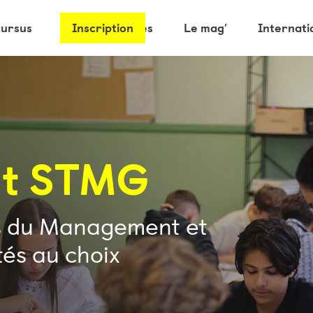
cursus
Les partenaires
Inscription
Le mag’
Internati
at STMG
es du Management et
tés au choix