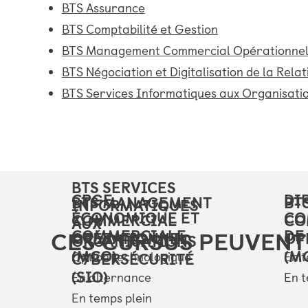
BTS Assurance
BTS Comptabilité et Gestion
BTS Management Commercial Opérationne
BTS Négociation et Digitalisation de la Relat
BTS Services Informatiques aux Organisati
BTS SERVICES
CPGE
DI
BTS MANAGEMENT
BT
INFORMATIQUES
ÉCONOMIQUE ET
CO
COMMERCIAL
CO
AUX
COMMERCIALE
DE
CES CURSUS PEUVENT
OPÉRATIONNEL
OP
ORGANISATIONS
(MCO)
(M
Option technologique
En t
CYBERSÉCURITÉ
(SIO)
En alternance
En t
En temps plein