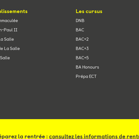
blissements
Les cursus
mmaculée
DNB
n-Paul II
BAC
a Salle
BAC+2
e La Salle
BAC+3
Salle
BAC+5
BA Honours
Prépa ECT
fiserie
éparez la rentrée :
consultez les informations de ren