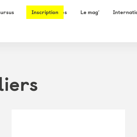
cursus
Les partenaires
Inscription
Le mag’
Internati
liers